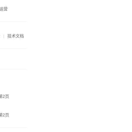
运营
验
技术文档
第2页
第2页