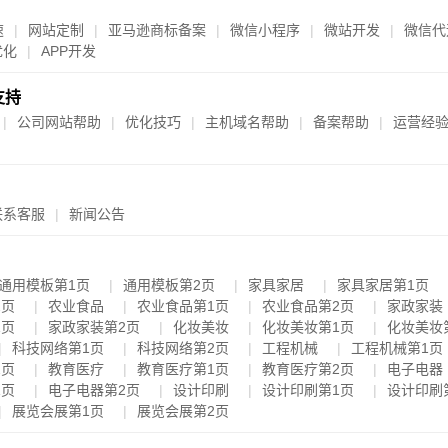
速
网站定制
亚马逊商标备案
微信小程序
微站开发
微信代
优化
APP开发
支持
公司网站帮助
优化技巧
主机域名帮助
备案帮助
运营经
联系客服
新闻公告
通用模板第1页
通用模板第2页
家具家居
家具家居第1页
2页
农业食品
农业食品第1页
农业食品第2页
家政家装
1页
家政家装第2页
化妆美妆
化妆美妆第1页
化妆美妆
科技网络第1页
科技网络第2页
工程机械
工程机械第1页
2页
教育医疗
教育医疗第1页
教育医疗第2页
电子电器
1页
电子电器第2页
设计印刷
设计印刷第1页
设计印刷
展览会展第1页
展览会展第2页