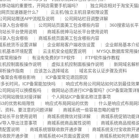
网店移动端的重要性，开网店需要手机端吗？
独立网店相对于淘宝天猫
移动网页加速器是什么？
云主机/独立主机目录权限设置
p及公司网站赠送APP流程及说明
公司网站栏目调整详解
料录入包含哪些
公司网站页面美工包含哪些内容
360搜索站长
狗站长平台使用说明
商城系统神马站长平台使用说明
料录入包含哪些
商城系统页面美工包含哪些内容
城系统货币设置详解
企业邮局客户端收信设置
企业邮局基本介
主机基本环境配置
云主机安全组配置说明
MYSQL数据库常用操
据库常用操作
有没有免费的FTP软件
FTP软件操作教程
主机控制面板操作说明
虚拟主机控制面板操作说明
新网域名解
解析操作指南
应该怎么选择域名
域名实名认证步骤及资料
P备案会有哪些影响
ICP备案常见退回原因
要多长时间，ICP备案能加快吗
响应式布局公司网站如何达到最佳效
公司网站可以换模板吗
做网站必须进行ICP备案吗？(ICP备案政策详
公司网站微信对接详解
个人网站ICP备案名称注意事项
CSS3的优势和局限性
响应式布局网站的优势
什么是响应式布局网
步骤、资料、要注意的问题详解
商城系统一些容易忽略的细节
度站长平台使用说明
商城系统微信对接详解
商城系统促销功能
SV导入导出注意事项
商城系统商品属性说明
商城系统商品规格
费配置说明
商城系统银联收款开通步骤
商城系统支付宝收款开
信收款开通步骤
商城系统404页面设置说明
商城系统如何开通邮