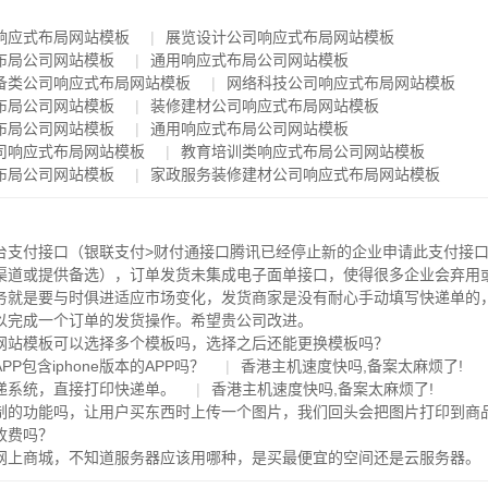
响应式布局网站模板
展览设计公司响应式布局网站模板
布局公司网站模板
通用响应式布局公司网站模板
备类公司响应式布局网站模板
网络科技公司响应式布局网站模板
布局公司网站模板
装修建材公司响应式布局网站模板
布局公司网站模板
通用响应式布局公司网站模板
司响应式布局网站模板
教育培训类响应式布局公司网站模板
布局公司网站模板
家政服务装修建材公司响应式布局网站模板
台支付接口（银联支付>财付通接口腾讯已经停止新的企业申请此支付接
渠道或提供备选），订单发货未集成电子面单接口，使得很多企业会弃用
务就是要与时俱进适应市场变化，发货商家是没有耐心手动填写快递单的
以完成一个订单的发货操作。希望贵公司改进。
网站模板可以选择多个模板吗，选择之后还能更换模板吗？
PP包含iphone版本的APP吗？
香港主机速度快吗,备案太麻烦了!
递系统，直接打印快递单。
香港主机速度快吗,备案太麻烦了!
制的功能吗，让用户买东西时上传一个图片，我们回头会把图片打印到商
收费吗？
网上商城，不知道服务器应该用哪种，是买最便宜的空间还是云服务器。