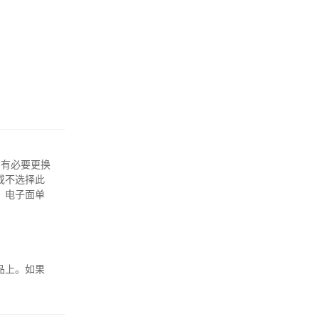
口有必要更换
或不选择此
，电子面单
品上。如果