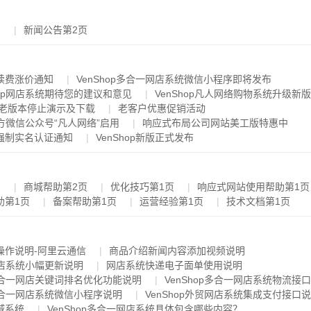
页
新闻公告第2页
续费涨价通知
VenShop多合一网店系统微信小程序即将发布
hop网店系统期待您的建议和意见
VenShop凡人网络购物系统升级新
,老版本停止演示及下载
老客户优惠促销活动
p官方微信公众号“凡人网络”启用
响应式布局公司网站美工版特惠中
强制实名认证通知
VenShop新版正式发布
页
商城帮助第2页
优化技巧第1页
响应式网站使用帮助第1页
助第1页
备案帮助第1页
运营经验第1页
技术文档第1页
操作说明-阿里云通信
商品介绍新闻内容添加视频说明
p网店系统小幅更新说明
网店系统快递电子面单使用说明
p多合一网店关键词排名优化功能说明
VenShop多合一网店系统物流接
p多合一网店系统微信小程序说明
VenShop外贸网店系统集成支付接口
城系统
VenShop多合一网店系统具体包含哪些内容？