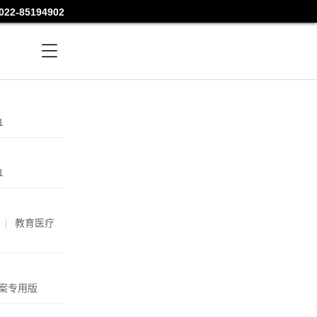
022-85194902

1
1
教育医疗
案专用版