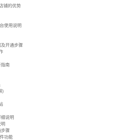
店铺的优势
平台使用说明
绍及开通步骤
作
析指南
果
解)
站
详细说明
说明
通步骤
件功能